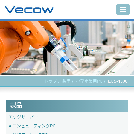
Togg
navig
トップ
製品
小型産業用PC
ECS-4500
製品
エッジサーバー
AIコンピューティングPC