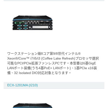
ワークステーション級8コア第9/8世代インテル®
Xeon®/Core™ i7/i5/i3 (Coffee Lake Refresh)プロセッサ選択
可能なPCI/PCIe拡張ファンレスPCです。本型番は6基GigE
LANポート装備(うち4基PoE+ LANポート)、1基PCIe x16装
備、32 Isolated DIO対応対象となります。
ECX-1201MA (I210)