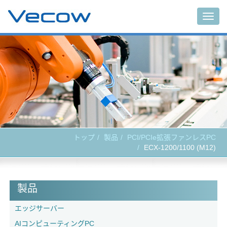
Togg
navig
トップ
製品
PCI/PCIe拡張ファンレスPC
ECX-1200/1100 (M12)
製品
エッジサーバー
AIコンピューティングPC