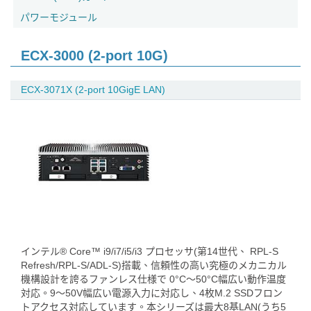
パワーモジュール
ECX-3000 (2-port 10G)
ECX-3071X (2-port 10GigE LAN)
インテル® Core™ i9/i7/i5/i3 プロセッサ(第14世代、 RPL-S
Refresh/RPL-S/ADL-S)搭載、信頼性の高い究極のメカニカル
機構設計を誇るファンレス仕様で 0°C～50°C幅広い動作温度
対応。9～50V幅広い電源入力に対応し、4枚M.2 SSDフロン
トアクセス対応しています。本シリーズは最大8基LAN(うち5