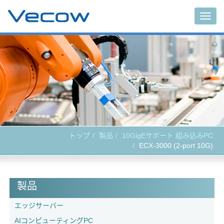
Togg
navig
トップ
製品
10GigEサポート 組み込みPC
ECX-3000 (2-port 10G)
製品
エッジサーバー
AIコンピューティングPC