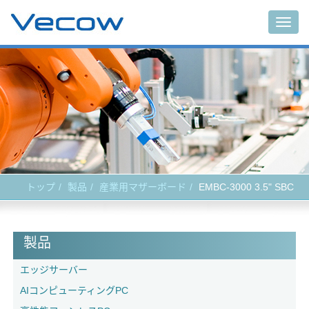
Togg
navig
トップ
製品
産業用マザーボード
EMBC-3000 3.5" SBC
製品
エッジサーバー
AIコンピューティングPC