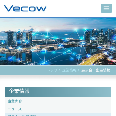
Togg
navig
トップ
企業情報
展示会．出展情報
企業情報
事業内容
ニュース