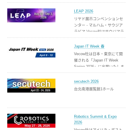
LEAP 2026
リヤド展示コンベンションセ
ンター - マルハム・サウジア
ラビア Vecow社はサウジアラ
ビア・マルハム、リヤド展示
コンベンションセンター
Japan IT Week 春
(RECC)にて開催される
Vecow社は日本・東京にて開
「LEAP 2026」に出展いたし
催される「Japan IT Week
ます。
Spring 2026」に出展いたしま
す。
secutech 2026
台北南港展覧館1ホール
Robotics Summit & Expo
2026
Vecow社はアメリカ・ボスト