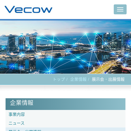
Togg
navig
トップ
企業情報
展示会．出展情報
企業情報
事業内容
ニュース