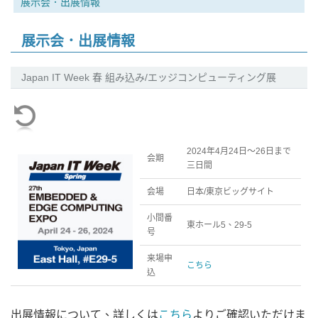
展示会．出展情報
展示会．出展情報
Japan IT Week 春 組み込み/エッジコンピューティング展
2024年4月24日～26日まで
会期
三日間
会場
日本/東京ビッグサイト
小間番
東ホール5、29-5
号
来場申
こちら
込
出展情報について、詳しくは
こちら
よりご確認いただけま