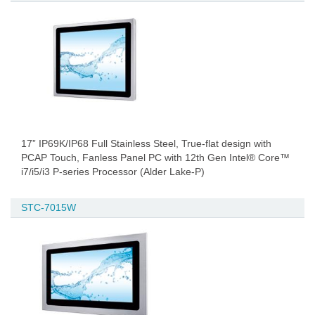
17” IP69K/IP68 Full Stainless Steel, True-flat design with
PCAP Touch, Fanless Panel PC with 12th Gen Intel® Core™
i7/i5/i3 P-series Processor (Alder Lake-P)
STC-7015W