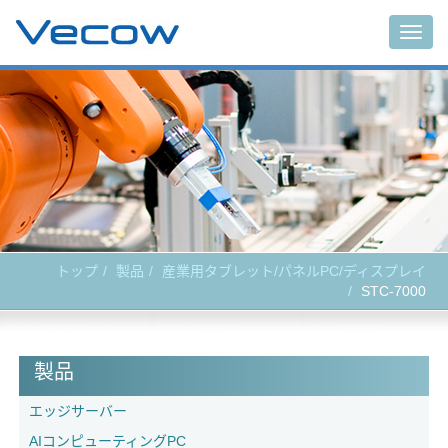
Togg
navig
トップ
製品
産業用タブレット/パネルPC/ディスプレイ
STC-7000
製品
エッジサーバー
AIコンピューティングPC