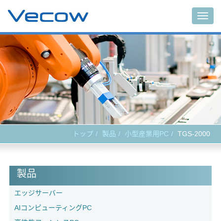
Togg
navig
トップ
製品
小型産業用PC
TGS-2000
製品
エッジサーバー
AIコンピューティングPC