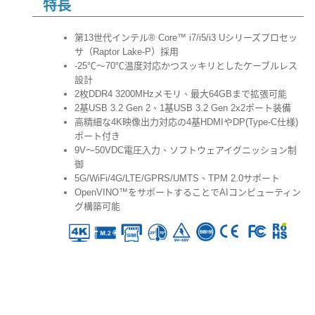
特長
第13世代インテル® Core™ i7/i5/i3 Uシリーズプロセッ
サ（Raptor Lake-P）採用
-25℃～70℃温度対応かつスッキリとしたケーブルレス
設計
2枚DDR4 3200MHzメモリ、最大64GBまで拡張可能
2基USB 3.2 Gen 2、1基USB 3.2 Gen 2x2ポート装備
高精細な4K映像出力対応の4基HDMIやDP(Type-C仕様)
ポート付き
9V～50VDC電圧入力、ソフトウェアイグニッション制
御
5G/WiFi/4G/LTE/GPRS/UMTS、TPM 2.0サポート
OpenVINO™をサポートすることでAIコンピューティン
グ構築可能