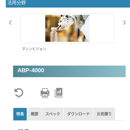
活用分野
‹
›
マシンビジョン
ABP-4000
特長
概要
スペック
ダウンロード
お見積り