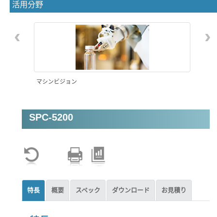
活用分野
‹
›
マシンビジョン
SPC-5200
特長
概要
スペック
ダウンロード
お見積り