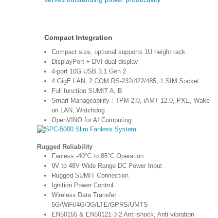
Compact Integration
Compact size, optional supports 1U height rack
DisplayPort + DVI dual display
4-port 10G USB 3.1 Gen 2
4 GigE LAN, 2 COM RS-232/422/485, 1 SIM Socket
Full function SUMIT A, B
Smart Manageability : TPM 2.0, iAMT 12.0, PXE, Wake
on LAN, Watchdog
OpenVINO for AI Computing
Rugged Reliability
Fanless -40°C to 85°C Operation
9V to 48V Wide Range DC Power Input
Rugged SUMIT Connection
Ignition Power Control
Wireless Data Transfer :
5G/WiFi/4G/3G/LTE/GPRS/UMTS
EN50155 & EN50121-3-2 Anti-shock, Anti-vibration