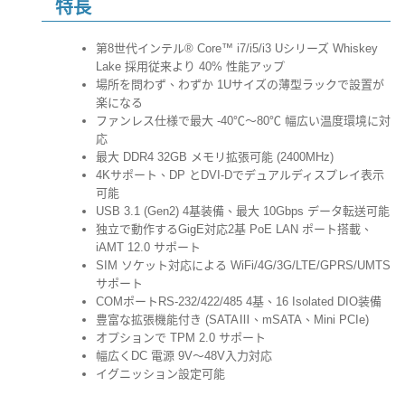
特長
第8世代インテル® Core™ i7/i5/i3 Uシリーズ Whiskey
Lake 採用従来より 40% 性能アップ
場所を問わず、わずか 1Uサイズの薄型ラックで設置が
楽になる
ファンレス仕様で最大 -40℃～80℃ 幅広い温度環境に対
応
最大 DDR4 32GB メモリ拡張可能 (2400MHz)
4Kサポート、DP とDVI-Dでデュアルディスプレイ表示
可能
USB 3.1 (Gen2) 4基装備、最大 10Gbps データ転送可能
独立で動作するGigE対応2基 PoE LAN ポート搭載、
iAMT 12.0 サポート
SIM ソケット対応による WiFi/4G/3G/LTE/GPRS/UMTS
サポート
COMポートRS-232/422/485 4基、16 Isolated DIO装備
豊富な拡張機能付き (SATAⅢ、mSATA、Mini PCIe)
オプションで TPM 2.0 サポート
幅広くDC 電源 9V～48V入力対応
イグニッション設定可能