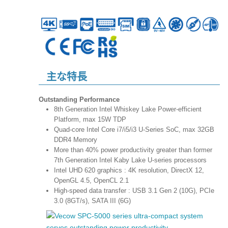
主な特長
Outstanding Performance
8th Generation Intel Whiskey Lake Power-efficient
Platform, max 15W TDP
Quad-core Intel Core i7/i5/i3 U-Series SoC, max 32GB
DDR4 Memory
More than 40% power productivity greater than former
7th Generation Intel Kaby Lake U-series processors
Intel UHD 620 graphics : 4K resolution, DirectX 12,
OpenGL 4.5, OpenCL 2.1
High-speed data transfer : USB 3.1 Gen 2 (10G), PCIe
3.0 (8GT/s), SATA III (6G)