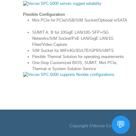
Flexible Configuration
Mini PCIe for PCIe/USB/SIM Socket/Optional mSATA
SUMIT A, B for 10GigE LAN/10G SFP+/5G
Networks/SIM Socket/PoE LAN/GigE LAN/1G
Fiber/Video Capture
SIM Socket for WiFi/4G/3G/LTE/GPRS/UMTS
Flexible Thermal Solution for operating requirements
One-Stop Customized BIOS, SUMIT, Mini PCIe,
Thermal or System Solution Service
Copyright ©Vecow Co., Ltd.