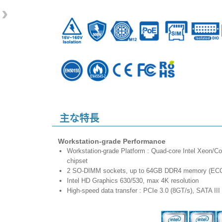
›
主な特長
Workstation-grade Performance
Workstation-grade Platform : Quad-core Intel Xeon/Co
chipset
2 SO-DIMM sockets, up to 64GB DDR4 memory (E
Intel HD Graphics 630/530, max 4K resolution
High-speed data transfer : PCIe 3.0 (8GT/s), SATA I