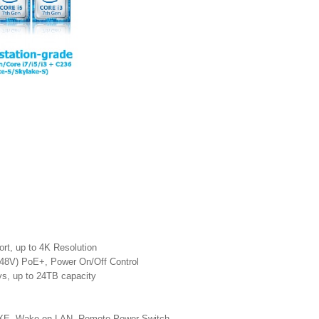
ort, up to 4K Resolution
/48V) PoE+, Power On/Off Control
s, up to 24TB capacity
PXE, Wake on LAN, Remote Power Switch