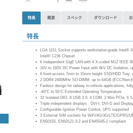
特長
概要
スペック
ダウンロード
お
特長
LGA 1151 Socket supports workstation-grade Intel® 
Intel® C236 Chipset
6 Independent GigE LAN with 4 X-coded M12 IEEE 8
16V to 160V DC Power Input with 4kV DC Isolation, u
6 front-access 7mm to 15mm height SSD/HDD Tray, 
2 DDR4 2400MHz SO-DIMM, up to 64GB (ECC/Non-
Fanless design for railway in-vehicle applications, fu
-40°C to 55°C Extended Operating Temperature
32 Isolated DIO, 8 USB 3.0, 4 COM, 2 Mini PCIe, 6 
Triple independent displays : DVI-I, DVI-D and Display
Configurable Ignition Power Control, UPS supported
3 External SIM sockets for WiFi/4G/3G/LTE/GPRS/
EN50155, EN50121-3-2 and EN45545-2 compliant