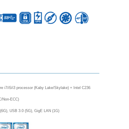
re i7/i5/i3 processor (Kaby Lake/Skylake) + Intel C236
CC/Non-ECC)
II (6G), USB 3.0 (5G), GigE LAN (1G)