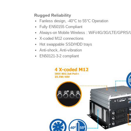
Rugged Reliability
Fanless design, -40°C to 55°C Operation
Fully EN50155 Compliant
Always-on Mobile Wireless : WiFi/4G/3G/LTE/GPR
X-coded M12 connections
Hot swappable SSD/HDD trays
Anti-shock, Anti-vibration
EN50121-3-2 compliant