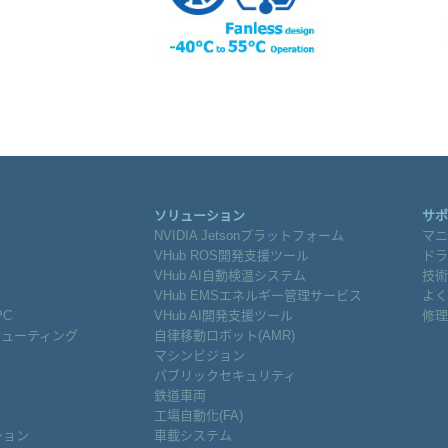
ソリューション
サポ
NVIDIA Jetsonプラットフォーム
マニ
VHub ROS開発支援ツール
ドラ
VHub AI自動検温システム
技術
VHub EMSエネルギー管理サービス
よく
PC
VHub AI開発支援ツール
修理
ピューティング
自律移動ロボット(AMR)
マシンビジョン
パブリックセキュリティ
鉄道車両
工場自動化(FA)
ション
車載システム