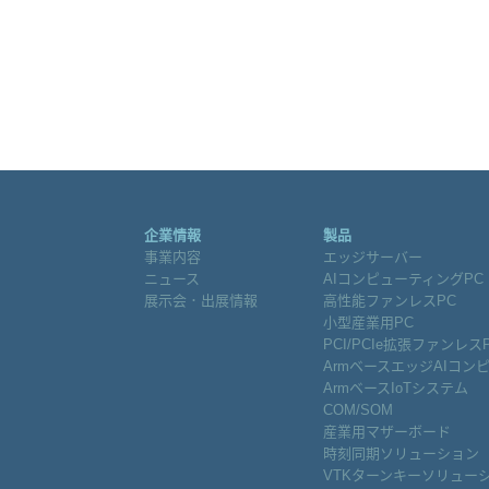
企業情報
製品
事業内容
エッジサーバー
ニュース
AIコンピューティングPC
展示会．出展情報
高性能ファンレスPC
小型産業用PC
PCI/PCIe拡張ファンレス
ArmベースエッジAIコン
ArmベースIoTシステム
COM/SOM
産業用マザーボード
時刻同期ソリューション
VTKターンキーソリュー