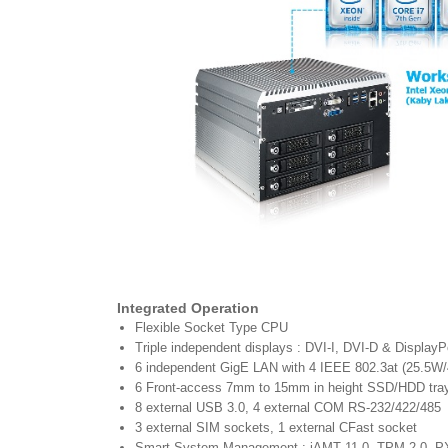
Integrated Operation
Flexible Socket Type CPU
Triple independent displays : DVI-I, DVI-D & DisplayP
6 independent GigE LAN with 4 IEEE 802.3at (25.5W
6 Front-access 7mm to 15mm in height SSD/HDD tray
8 external USB 3.0, 4 external COM RS-232/422/485
3 external SIM sockets, 1 external CFast socket
Smart System Management : iAMT 11.0, TPM 2.0, 