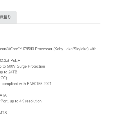
見積り
Xeon®/Core™ i7/i5/i3 Processor (Kaby Lake/Skylake) with
02.3at PoE+
p to 500V Surge Protection
up to 24TB
ECC)
lly compliant with EN50155:2021
SATA
Port, up to 4K resolution
UMTS