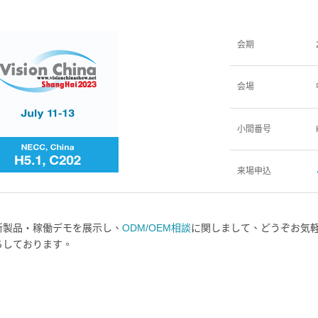
会期
会場
小間番号
来場申込
新製品・稼働デモを展示し、
ODM/OEM相談
に関しまして、どうぞお気軽
ちしております。