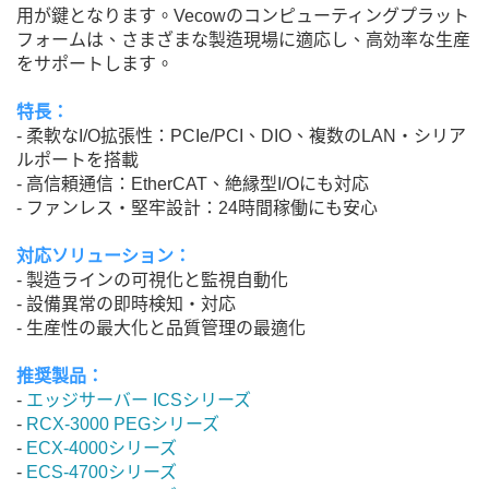
用が鍵となります。Vecowのコンピューティングプラット
フォームは、さまざまな製造現場に適応し、高効率な生産
をサポートします。
特長：
- 柔軟なI/O拡張性：PCIe/PCI、DIO、複数のLAN・シリア
ルポートを搭載
- 高信頼通信：EtherCAT、絶縁型I/Oにも対応
- ファンレス・堅牢設計：24時間稼働にも安心
対応ソリューション：
- 製造ラインの可視化と監視自動化
- 設備異常の即時検知・対応
- 生産性の最大化と品質管理の最適化
推奨製品：
-
エッジサーバー ICSシリーズ
-
RCX-3000 PEGシリーズ
-
ECX-4000シリーズ
-
ECS-4700シリーズ