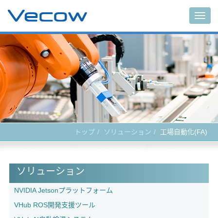
Main
トップ
ソリューション
工場自動化(FA)
ソリューション
NVIDIA Jetsonプラットフォーム
VHub ROS開発支援ツール