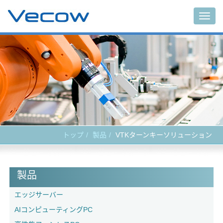
Togg
navig
トップ
製品
VTKターンキーソリューション
製品
エッジサーバー
AIコンピューティングPC