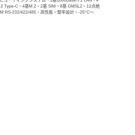
AIコンピューティングシステム、1基1000Base-T1 LAN、4
en 2 Type-C、4基M.2、2基 SIM、8基 GMSL2、12点絶
M RS-232/422/485、高性能・堅牢設計、-25°C～