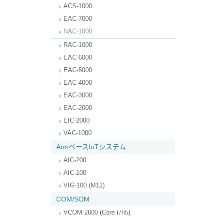
ACS-1000
EAC-7000
NAC-1000
RAC-1000
EAC-6000
EAC-5000
EAC-4000
EAC-3000
EAC-2000
EIC-2000
VAC-1000
ArmベースIoTシステム
AIC-200
AIC-100
VIG-100 (M12)
COM/SOM
VCOM-2600 (Core i7/i5)