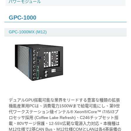
パワーモジュール
GPC-1000
GPC-1000MX (M12)
デュアルGPU搭載可能な業界をリードする豊富な種類の拡張
機能産業用PCは、消費電力1500Wまで給電可能にし、第9世
代ワークステーション級インテル® Xeon®/Core™ i7/i5/i3プ
ロセッサ採用 (Coffee Lake Refresh)、C246チップセット搭
載、80Vサージ保護、12-55V広範な電源入力対応。本機種は
M12仕様で2基CAN Bus、M12仕様COMとLANは各4基装備の