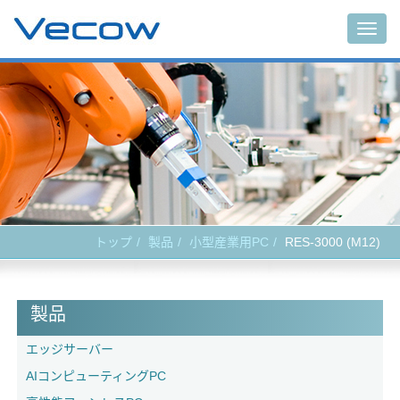
Togg
navig
トップ
製品
小型産業用PC
RES-3000 (M12)
製品
エッジサーバー
AIコンピューティングPC