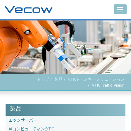
Togg
navig
トップ
製品
VTKターンキーソリューション
VTK Traffic Vision
製品
エッジサーバー
AIコンピューティングPC