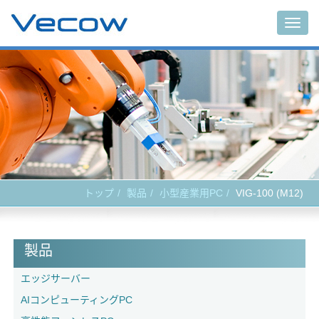
Togg
navig
トップ
製品
小型産業用PC
VIG-100 (M12)
製品
エッジサーバー
AIコンピューティングPC