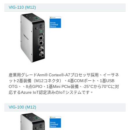
VIG-110 (M12)
産業用グレードArm® Cortex®-A7プロセッサ採用、イーサネ
ット2基装備（M12コネクタ）、4基COMポート、1基USB
OTG、、8点GPIO、1基Mini PCIe装備、-25°Cから70°Cに対
応するAzure IoT認定済みのIoTシステムです。
VIG-100 (M12)