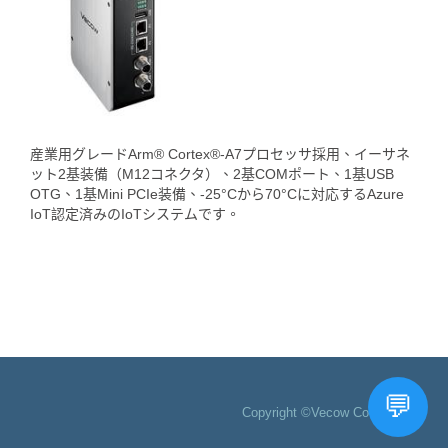
産業用グレードArm® Cortex®-A7プロセッサ採用、イーサネ
ット2基装備（M12コネクタ）、2基COMポート、1基USB
OTG、1基Mini PCIe装備、-25°Cから70°Cに対応するAzure
IoT認定済みのIoTシステムです。
Copyright ©Vecow Co., Ltd.