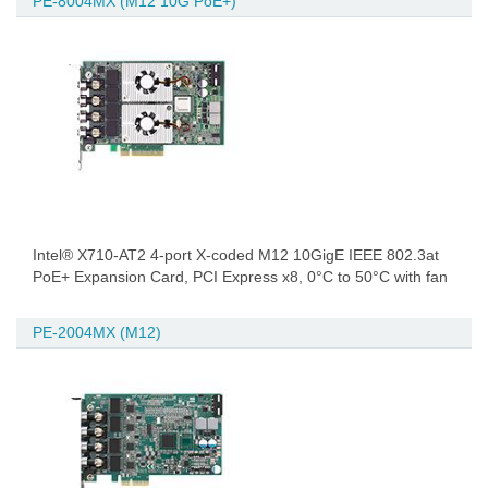
PE-8004MX (M12 10G PoE+)
Intel® X710-AT2 4-port X-coded M12 10GigE IEEE 802.3at
PoE+ Expansion Card, PCI Express x8, 0°C to 50°C with fan
PE-2004MX (M12)