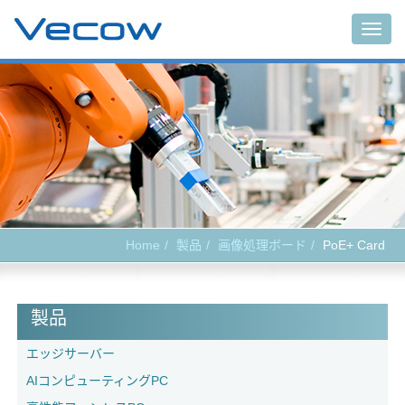
Togg
navig
Home
製品
画像処理ボード
PoE+ Card
製品
エッジサーバー
AIコンピューティングPC