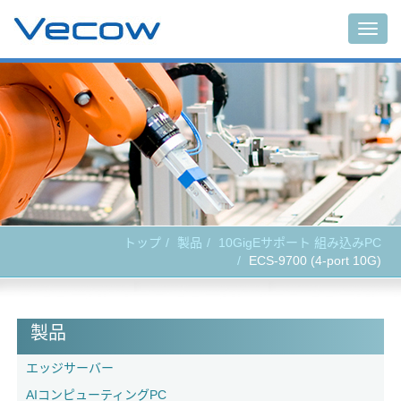
Togg
navig
トップ
製品
10GigEサポート 組み込みPC
ECS-9700 (4-port 10G)
製品
エッジサーバー
AIコンピューティングPC