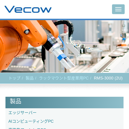
Togg
navig
トップ
製品
ラックマウント型産業用PC
RMS-3000 (2U)
製品
エッジサーバー
AIコンピューティングPC