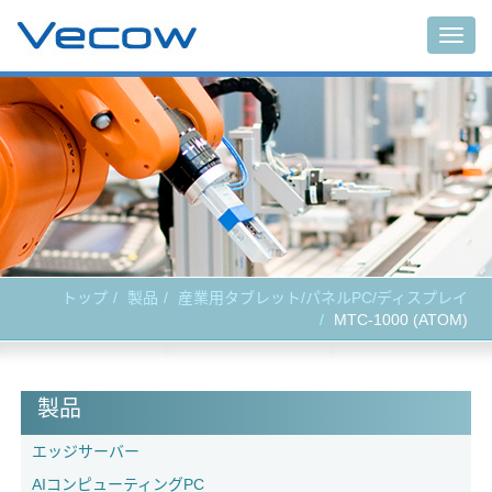
Togg
navig
トップ
製品
産業用タブレット/パネルPC/ディスプレイ
MTC-1000 (ATOM)
製品
エッジサーバー
AIコンピューティングPC