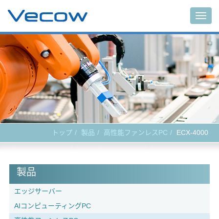
Togg
navig
トップ
製品
高性能ファンレスPC
ECX-4000
製品
エッジサーバー
AIコンピューティングPC