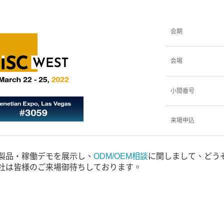
会期
会場
小間番号
来場申込
製品・稼働デモを展示し、
ODM/OEM相談
に関しまして、どう
ow社は皆様のご来場御待ちしております。