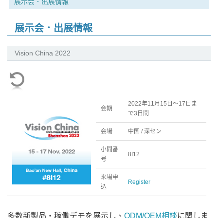
展示会．出展情報
展示会．出展情報
Vision China 2022
2022年11月15日～17日ま
会期
で3日間
会場
中国 / 深セン
小間番
8I12
号
来場申
Register
込
多数新製品・稼働デモを展示し、
ODM/OEM相談
に関しま