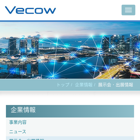
Togg
navig
トップ
企業情報
展示会．出展情報
企業情報
事業内容
ニュース