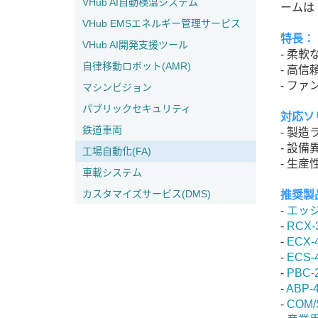
VHub AI自動検温システム
ームは
VHub EMSエネルギー管理サービス
特長：
VHub AI開発支援ツール
- 柔軟
自律移動ロボット(AMR)
- 高信
- フ
マシンビジョン
パブリックセキュリティ
対応ソ
鉄道車両
- 製
- 設
工場自動化(FA)
- 生
車載システム
カスタマイズサービス(DMS)
推奨製
-
エッジ
-
RCX-
-
ECX
-
ECS
-
PBC
-
ABP
-
COM