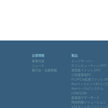
企業情報
製品
事業内容
エッジサーバー
ニュース
AIコンピューティングPC
展示会．出展情報
高性能ファンレスPC
小型産業用PC
PCI/PCIe拡張ファンレス
ArmベースエッジAIコン
ArmベースIoTシステム
COM/SOM
産業用マザーボード
時刻同期ソリューション
VTKターンキーソリュー