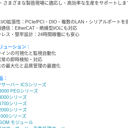
、さまざまな製造現場に適応し、高効率な生産をサポートしま
なI/O拡張性：PCIe/PCI、DIO、複数のLAN・シリアルポートを
頼通信：EtherCAT、絶縁型I/Oにも対応
ァンレス・堅牢設計：24時間稼働にも安心
リューション：
造ラインの可視化と監視自動化
備異常の即時検知・対応
産性の最大化と品質管理の最適化
品：
サーバー ICSシリーズ
3000 PEGシリーズ
-4000シリーズ
-4700シリーズ
-2000シリーズ
-4000シリーズ
/SOM モジュール