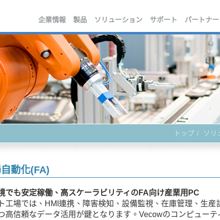
企業情報
製品
ソリューション
サポート
パートナー
トップ
ソリ
自動化(FA)
境でも安定稼働、高スケーラビリティのFA向け産業用PC
ト工場では、HMI連携、障害検知、設備監視、在庫管理、生産
つ高信頼なデータ活用が鍵となります。Vecowのコンピュー