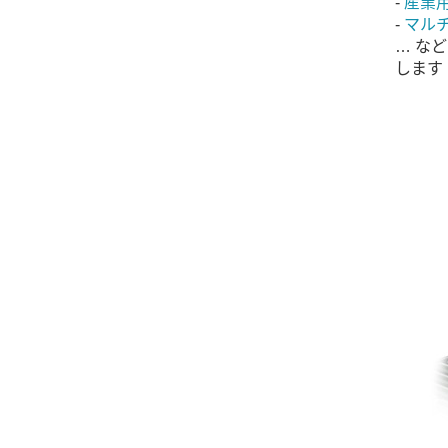
-
産業
-
マル
… な
します