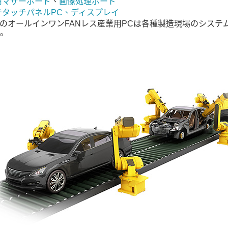
用マザーボード
、
画像処理ボード
チタッチパネルPC、ディスプレイ
どのオールインワンFANレス産業用PCは各種製造現場のシステ
。