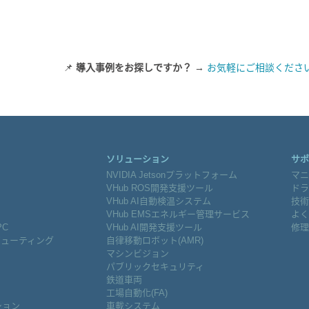
📌
導入事例をお探しですか？
→
お気軽にご相談くださ
ソリューション
サポ
NVIDIA Jetsonプラットフォーム
マニ
VHub ROS開発支援ツール
ドラ
VHub AI自動検温システム
技術
VHub EMSエネルギー管理サービス
よく
PC
VHub AI開発支援ツール
修理
ピューティング
自律移動ロボット(AMR)
マシンビジョン
パブリックセキュリティ
鉄道車両
工場自動化(FA)
ション
車載システム