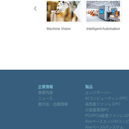
‹
Machine Vision
Intelligent Automation
企業情報
製品
事業内容
エッジサーバー
ニュース
AIコンピューティングPC
展示会．出展情報
高性能ファンレスPC
小型産業用PC
PCI/PCIe拡張ファンレス
ArmベースエッジAIコン
ArmベースIoTシステム