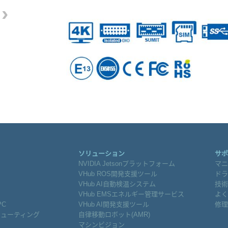
›
ソリューション
サポ
NVIDIA Jetsonプラットフォーム
マニ
VHub ROS開発支援ツール
ドラ
VHub AI自動検温システム
技術
VHub EMSエネルギー管理サービス
よく
PC
VHub AI開発支援ツール
修理
ピューティング
自律移動ロボット(AMR)
マシンビジョン