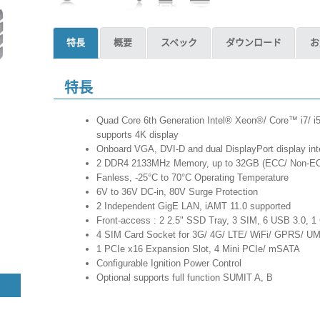
特長
概要
スペック
ダウンロード
お
特長
Quad Core 6th Generation Intel® Xeon®/ Core™ i7/ i5
supports 4K display
Onboard VGA, DVI-D and dual DisplayPort display in
2 DDR4 2133MHz Memory, up to 32GB (ECC/ Non-E
Fanless, -25°C to 70°C Operating Temperature
6V to 36V DC-in, 80V Surge Protection
2 Independent GigE LAN, iAMT 11.0 supported
Front-access : 2 2.5" SSD Tray, 3 SIM, 6 USB 3.0,
4 SIM Card Socket for 3G/ 4G/ LTE/ WiFi/ GPRS/
1 PCIe x16 Expansion Slot, 4 Mini PCIe/ mSATA
Configurable Ignition Power Control
Optional supports full function SUMIT A, B