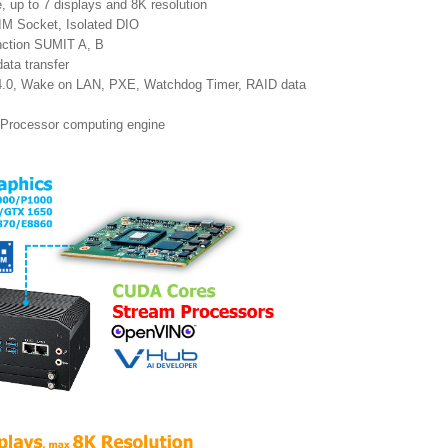
, up to 7 displays and 8K resolution
M Socket, Isolated DIO
nction SUMIT A, B
ata transfer
.0, Wake on LAN, PXE, Watchdog Timer, RAID data
Processor computing engine
g