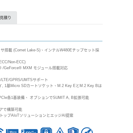
見積り
プロセッサ搭載 (Comet Lake-S)、インテルW480Eチップセット採
C/Non-ECC)
 /GeForce® MXM モジュール搭載対応
G/LTE/GPRS/UMTSサポート
レイ, 1基Micro SDカートソケット、M.2 Key EとM.2 Key Bは
i PCIe各1基装備、 オプションでSUMIT A, B拡張可能
ェアで構築可能
ワンストップAIoTソリューションとエッジAI提案