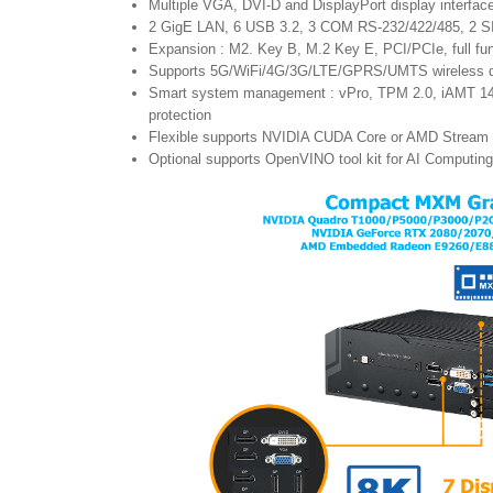
Multiple VGA, DVI-D and DisplayPort display interface
2 GigE LAN, 6 USB 3.2, 3 COM RS-232/422/485, 2 SI
Expansion : M2. Key B, M.2 Key E, PCI/PCIe, full fu
Supports 5G/WiFi/4G/3G/LTE/GPRS/UMTS wireless d
Smart system management : vPro, TPM 2.0, iAMT 14
protection
Flexible supports NVIDIA CUDA Core or AMD Stream 
Optional supports OpenVINO tool kit for AI Computin