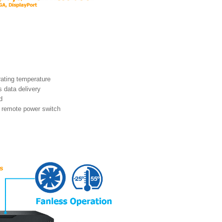
rating temperature
 data delivery
d
 remote power switch