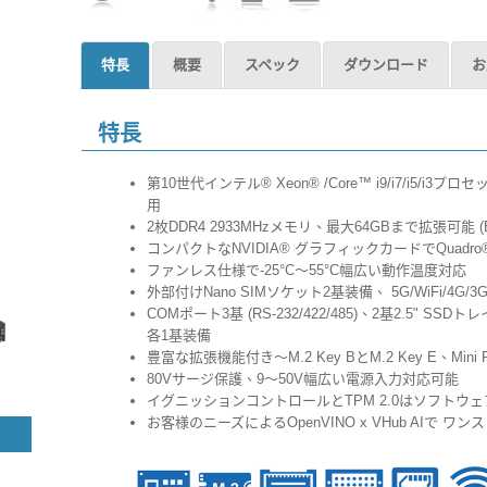
特長
概要
スペック
ダウンロード
お
特長
第10世代インテル® Xeon® /Core™ i9/i7/i5/i3
用
2枚DDR4 2933MHzメモリ、最大64GBまで拡張可能 (EC
コンパクトなNVIDIA® グラフィックカードでQuadro®
ファンレス仕様で-25°C～55°C幅広い動作温度対応
外部付けNano SIMソケット2基装備、 5G/WiFi/4G/3
COMポート3基 (RS-232/422/485)、2基2.5" SSDト
各1基装備
豊富な拡張機能付き～M.2 Key BとM.2 Key E、Min
80Vサージ保護、9～50V幅広い電源入力対応可能
イグニッションコントロールとTPM 2.0はソフトウ
お客様のニーズによるOpenVINO x VHub AIで 