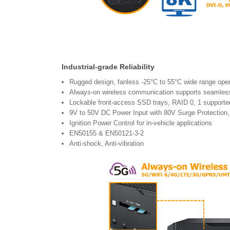
Industrial-grade Reliability
Rugged design, fanless -25°C to 55°C wide range ope
Always-on wireless communication supports seamless
Lockable front-access SSD trays, RAID 0, 1 supporte
9V to 50V DC Power Input with 80V Surge Protection,
Ignition Power Control for in-vehicle applications
EN50155 & EN50121-3-2
Anti-shock, Anti-vibration