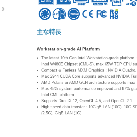
›
主な特長
Workstation-grade AI Platform
The latest 10th Gen Intel Workstation-grade platform : 
Intel W480E Chipset (CML-S), max 65W TDP CPU su
Compact & Fanless MXM Graphics : NVIDIA Quadro
Max 2944 CUDA Core supports advanced NVIDIA Turing
AMD Polaris or AMD GCN architecture supports max
Max 45% system performance improved and 87% graph
Intel CML platform
Supports DirectX 12, OpenGL 4.5, and OpenCL 2.1
High-speed data transfer : 10GigE LAN (10G), 10G SF
(2.5G), GigE LAN (1G)