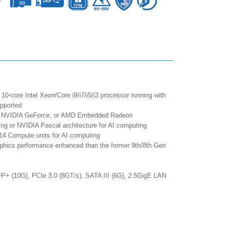
10-core Intel Xeon/Core i9/i7/i5/i3 processor running with
pported
, NVIDIA GeForce, or AMD Embedded Radeon
 or NVIDIA Pascal architecture for AI computing
 14 Compute units for AI computing
ics performance enhanced than the former 9th/8th Gen
P+ (10G), PCIe 3.0 (8GT/s), SATA III (6G), 2.5GigE LAN