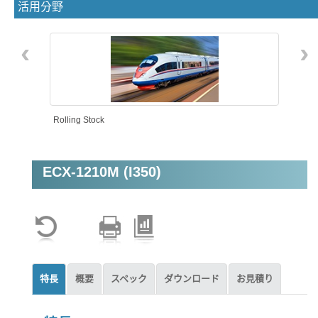
活用分野
‹
›
Rolling Stock
ECX-1210M (I350)
Machine Vision
特長
概要
スペック
ダウンロード
お見積り