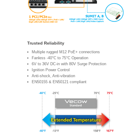
Trusted Reliability
Multiple rugged M12 PoE+ connections
Fanless -40°C to 75°C Operation
6V to 36V DC-in with 80V Surge Protection
Ignition Power Control
Anti-shock, Anti-vibration
EN50155 & EN50121 compliant