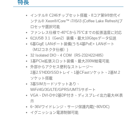
特長
インテル® C246チップセット搭載、8コア第9/8世代イ
ンテル® Xeon®/Core™ i7/i5/i3 (Coffee Lake Refresh)プ
ロセッサ選択可能
ファンレス仕様で-40°Cから75°Cまでの拡張温度に対応
6口USB 3.1（Gen2）装備、最大10Gbpsデータ伝送
6基GigE LANポート装備(うち4基PoE+ LANポート
（M12コネクタ仕様）)
32 Isolated DIO、4 COM（RS-232/422/485）
1基PCIe拡張スロット装備、最大200W給電可能
外部からアクセス便利なストレージ～
2基2.5”HDD/SSDトレイ、1基CFastソケット、2基M.2
ソケット搭載
3基SIMカードソケットあり、
WiFi/4G/3G/LTE/GPRS/UMTSサポート
VGA、DVI-Dや2基DP付き、ディスプレイ出力最大4K表
示
6~36Vワイドレンジ、サージ保護内蔵(~80VDC)
イグニッション電源制御可能