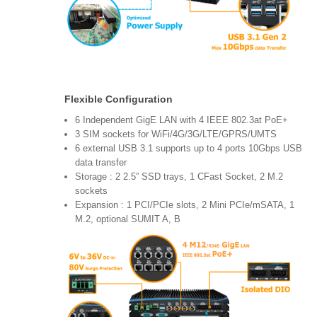
Flexible Configuration
6 Independent GigE LAN with 4 IEEE 802.3at PoE+
3 SIM sockets for WiFi/4G/3G/LTE/GPRS/UMTS
6 external USB 3.1 supports up to 4 ports 10Gbps USB
data transfer
Storage : 2 2.5” SSD trays, 1 CFast Socket, 2 M.2
sockets
Expansion : 1 PCI/PCIe slots, 2 Mini PCIe/mSATA, 1
M.2, optional SUMIT A, B